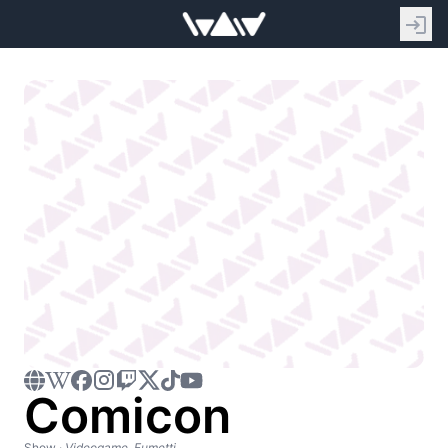
Comicon
Show
·
Videogame, Fumetti