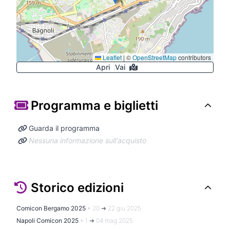
Leaflet
|
©
OpenStreetMap
contributors
Apri
Vai
Programma e biglietti
Guarda il programma
Nessuna informazione sull'acquisto
Storico edizioni
Comicon Bergamo 2025
•
20 ➜ 22 giu 2025
Napoli Comicon 2025
•
1 ➜ 04 mag 2025