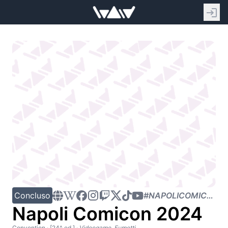
Concluso
#NAPOLICOMICON2024
Napoli Comicon 2024
Convention
· [24^ ed.]
·
Videogame, Fumetti