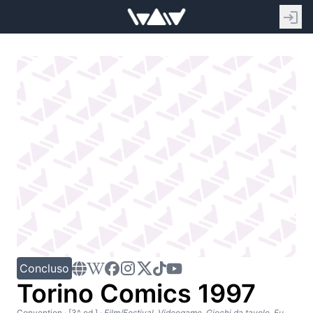
Concluso
Torino Comics 1997
Convention
· [3^ ed.]
·
Film/Festival, Videogame, Giochi da tavolo, Fumetti