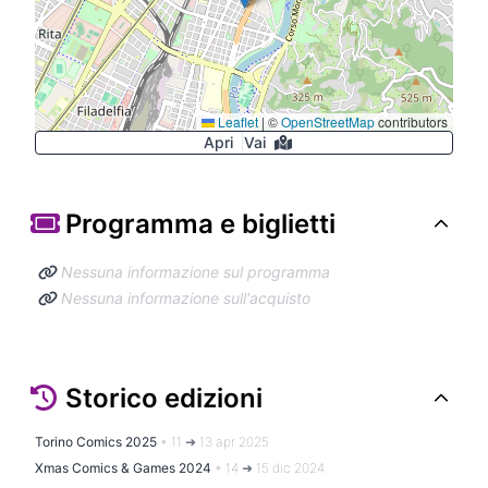
Leaflet
|
©
OpenStreetMap
contributors
Apri
Vai
Programma e biglietti
Nessuna informazione sul programma
Nessuna informazione sull'acquisto
Storico edizioni
Torino Comics 2025
•
11 ➜ 13 apr 2025
Xmas Comics & Games 2024
•
14 ➜ 15 dic 2024