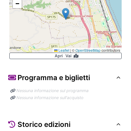
−
Leaflet
|
©
OpenStreetMap
contributors
Apri
Vai
Programma e biglietti
Nessuna informazione sul programma
Nessuna informazione sull'acquisto
Storico edizioni