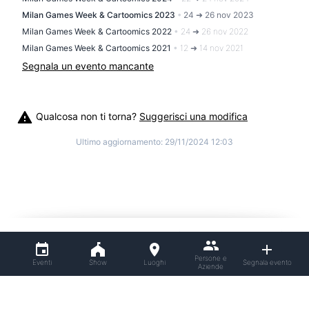
Milan Games Week & Cartoomics 2023
•
24 ➜ 26 nov 2023
Milan Games Week & Cartoomics 2022
•
24 ➜ 26 nov 2022
Milan Games Week & Cartoomics 2021
•
12 ➜ 14 nov 2021
Segnala un evento mancante
Qualcosa non ti torna?
Suggerisci una modifica
Ultimo aggiornamento:
29/11/2024 12:03
©
2026
Cosplitaly - Cosplay Italia
|
info@cosplitaly.it
|
Termini e condizioni
Privacy Policy
Persone e
Eventi
Show
Luoghi
Segnala evento
Aziende