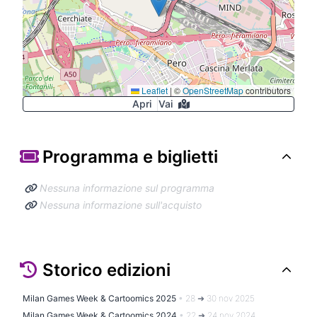
Leaflet
|
©
OpenStreetMap
contributors
Apri
Vai
Programma e biglietti
Nessuna informazione sul programma
Nessuna informazione sull'acquisto
Storico edizioni
Milan Games Week & Cartoomics 2025
•
28 ➜ 30 nov 2025
Milan Games Week & Cartoomics 2024
•
22 ➜ 24 nov 2024