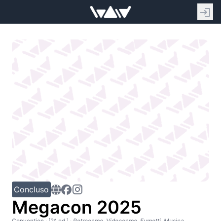
Concluso
Megacon 2025
Convention
· [2^ ed.]
·
Retrogame, Videogame, Fumetti, Musica