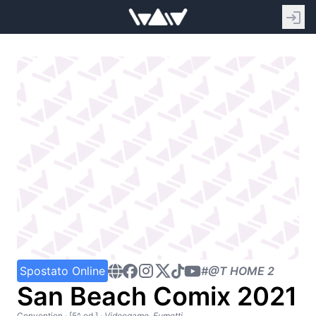
Spostato Online
#@T HOME 2
San Beach Comix 2021
Convention
· [5^ ed.]
·
Videogame, Fumetti