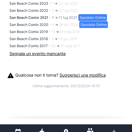
San Beach Comix 2023
•
1 ➜ 02 lug 2023
San Beach Comix 2022
•
2 ➜ 03 lug 2022
San Beach Comix 2021
•
7 ➜ 11 lug 2021
Spostato Online
San Beach Comix 2020
•
4 ➜ 06 dic 2020
Spostato Online
San Beach Comix 2019
•
18 ➜ 19 mag 2019
San Beach Comix 2018
•
2 ➜ 03 giu 2018
San Beach Comix 2017
•
20 ➜ 21 mag 2017
Segnala un evento mancante
Qualcosa non ti torna?
Suggerisci una modifica
Ultimo aggiornamento:
30/12/2024 15:15
©
2026
Cosplitaly - Cosplay Italia
|
info@cosplitaly.it
|
Termini e condizioni