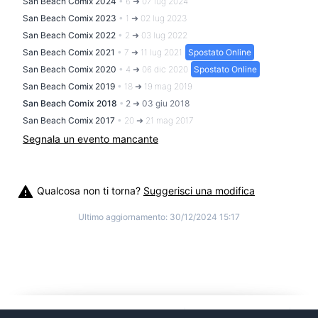
San Beach Comix 2024
•
6 ➜ 07 lug 2024
San Beach Comix 2023
•
1 ➜ 02 lug 2023
San Beach Comix 2022
•
2 ➜ 03 lug 2022
San Beach Comix 2021
•
7 ➜ 11 lug 2021
Spostato Online
San Beach Comix 2020
•
4 ➜ 06 dic 2020
Spostato Online
San Beach Comix 2019
•
18 ➜ 19 mag 2019
San Beach Comix 2018
•
2 ➜ 03 giu 2018
San Beach Comix 2017
•
20 ➜ 21 mag 2017
Segnala un evento mancante
Qualcosa non ti torna?
Suggerisci una modifica
Ultimo aggiornamento:
30/12/2024 15:17
©
2026
Cosplitaly - Cosplay Italia
|
info@cosplitaly.it
|