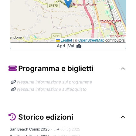
Leaflet
|
©
OpenStreetMap
contributors
Apri
Vai
Programma e biglietti
Nessuna informazione sul programma
Nessuna informazione sull'acquisto
Storico edizioni
San Beach Comix 2025
•
5 ➜ 06 lug 2025