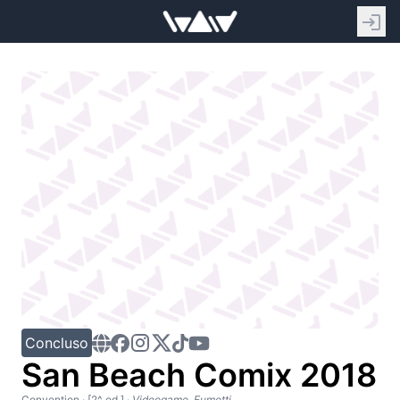
Concluso
San Beach Comix 2018
Convention
· [2^ ed.]
·
Videogame, Fumetti