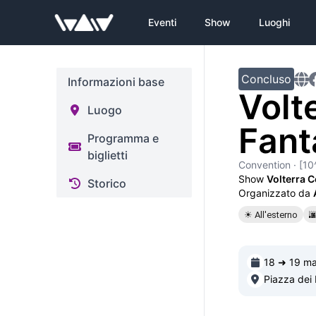
Eventi
Show
Luoghi
Concluso
Informazioni base
Volt
Luogo
Fant
Programma e
biglietti
Convention
· [10
Show
Volterra 
Storico
Organizzato da
☀ All'esterno

18 ➜ 19 m
Piazza dei P