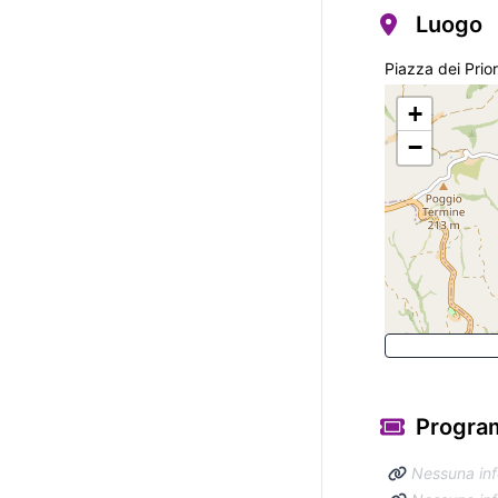
Luogo
Piazza dei Priori
+
−
Program
Nessuna in