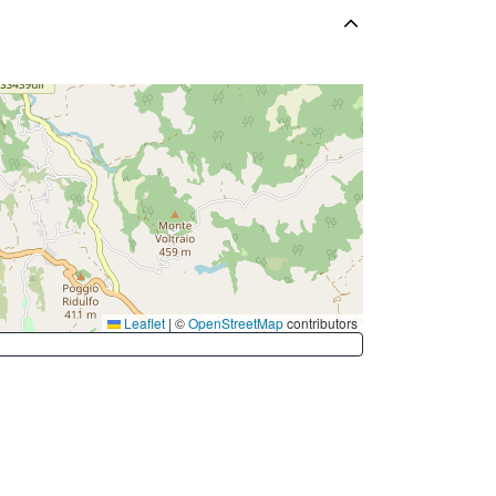
Leaflet
|
©
OpenStreetMap
contributors