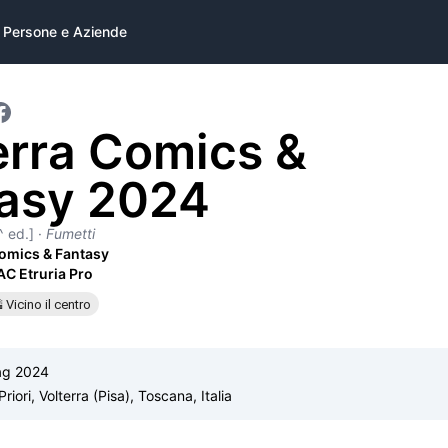
Persone e Aziende
erra Comics &
asy 2024
^ ed.]
·
Fumetti
Comics & Fantasy
AC Etruria Pro
 Vicino il centro
ag 2024
riori, Volterra (Pisa), Toscana, Italia