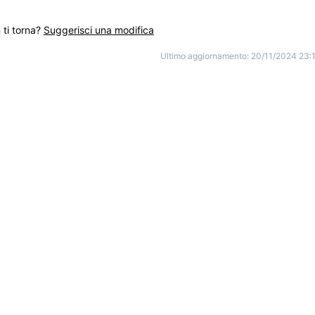
ti torna?
Suggerisci una modifica
Ultimo aggiornamento:
20/11/2024 23: