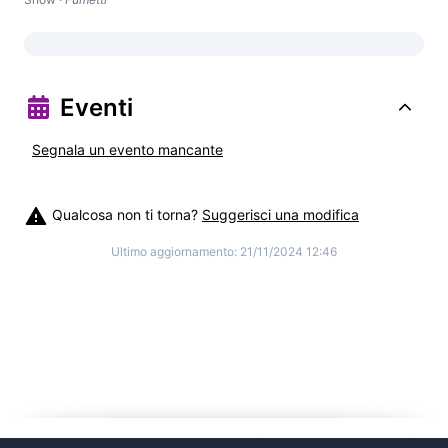
Eventi
Segnala un evento mancante
Qualcosa non ti torna?
Suggerisci una modifica
Ultimo aggiornamento:
21/11/2024 12:46
©
2026
Cosplitaly - Cosplay Italia
|
info@cosplitaly.it
|