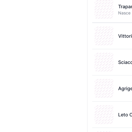
Trapa
Nasce i
Vitto
Sciac
Agrig
Leto 