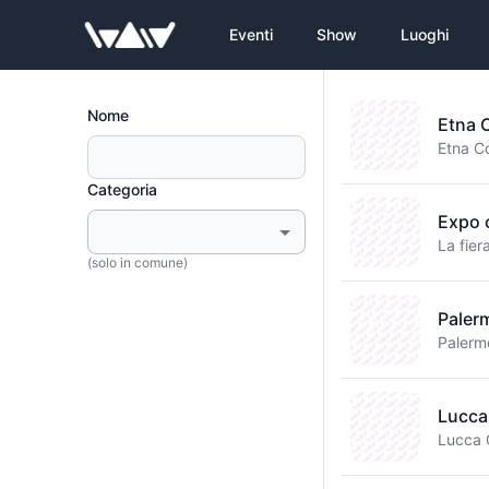
Eventi
Show
Luoghi
Nome
Etna 
Categoria
Expo 
La fier
(solo in comune)
Paler
Lucca