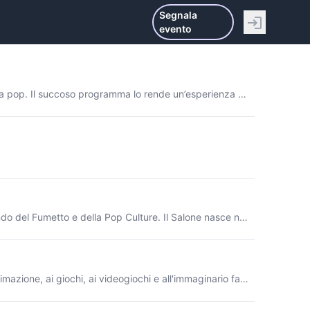
Segnala
evento
Etna Comics è il Festival Internazionale del Fumetto, del Gioco e della Cultura pop. Il succoso programma lo rende un’esperienza unica anche per i più fedeli habitué delle convention italiane di settore. Sin dalla sua prima edizione, Etna Comics è diventato l’evento più visitato nella storia della struttura che la ospita e che si è dimostrata da subito un’ottima location proprio per la sua facile fruibilità e raggiungibilità.
Palermo Comic Convention è uno dei principali eventi italiani dedicati al mondo del Fumetto e della Pop Culture. Il Salone nasce nel 2015 da una felice intuizione di Alessio Riolo e Antonio Scuzzarella.
Lucca Comics & Games è una fiera internazionale dedicata al fumetto, all'animazione, ai giochi, ai videogiochi e all'immaginario fantasy e fantascientifico, che si svolge a Lucca in Toscana, nei giorni tra fine ottobre e inizio novembre.