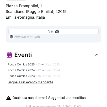
Piazza Prampolini, 1
Scandiano
(
Reggio Emilia
),
42019
Emilia-romagna
,
Italia
Vai
Nessun sito web
Eventi
Rocca Comics 2025
•
12 ➜ 13 apr 2025
Rocca Comics 2024
•
12 ➜ 13 apr 2024
Rocca Comics 2023
•
15 ➜ 15 apr 2023
Segnala un evento mancante
Qualcosa non ti torna?
Suggerisci una modifica
Ultimo aggiornamento:
29/12/2024 21:03