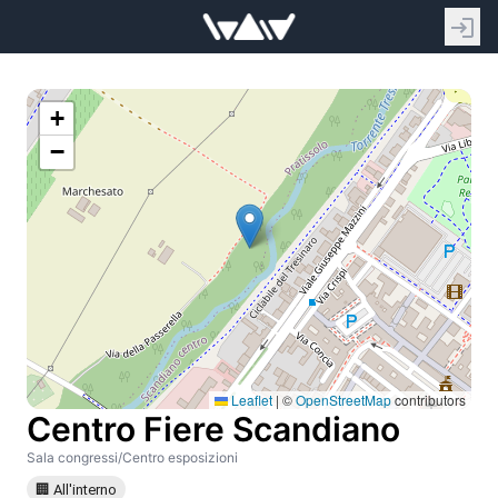
+
−
Leaflet
|
©
OpenStreetMap
contributors
Centro Fiere Scandiano
Sala congressi/Centro esposizioni
🏢 All'interno