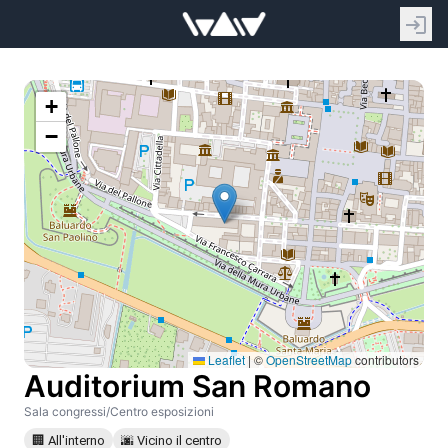
+
−
Leaflet
|
©
OpenStreetMap
contributors
Auditorium San Romano
Sala congressi/Centro esposizioni
🏢 All'interno
🌆 Vicino il centro