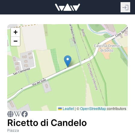
+
−
Leaflet
|
©
OpenStreetMap
contributors
Ricetto di Candelo
Piazza