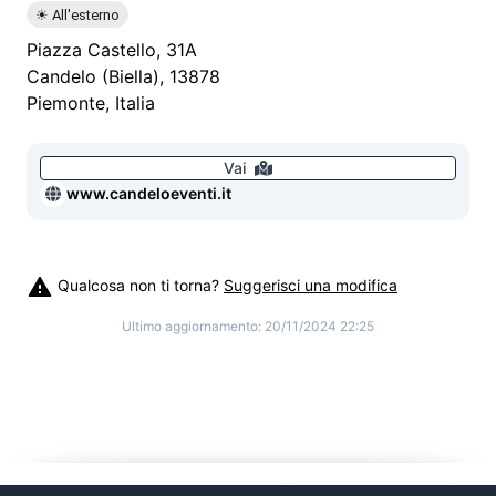
☀ All'esterno
Piazza Castello, 31A
Candelo
(
Biella
),
13878
Piemonte
,
Italia
Vai
www.candeloeventi.it
Qualcosa non ti torna?
Suggerisci una modifica
Ultimo aggiornamento:
20/11/2024 22:25
©
2026
Cosplitaly - Cosplay Italia
|
info@cosplitaly.it
|