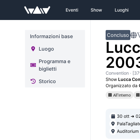
Eventi
Show
Luoghi
Concluso
Informazioni base
Lucc
Luogo
200
Programma e
biglietti
Convention
· [37
Show
Lucca Co
Storico
Organizzato da
🏢 All'interno
🏢
30 ott ➜ 0
PalaTagliat
Auditorium