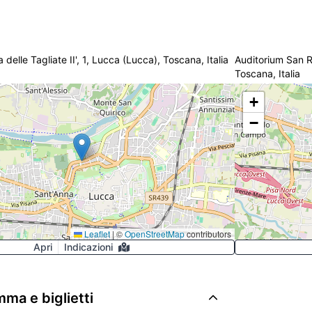
a delle Tagliate II', 1, Lucca (Lucca), Toscana, Italia
Auditorium San 
Toscana, Italia
+
−
Leaflet
|
©
OpenStreetMap
contributors
Apri
Indicazioni
ma e biglietti