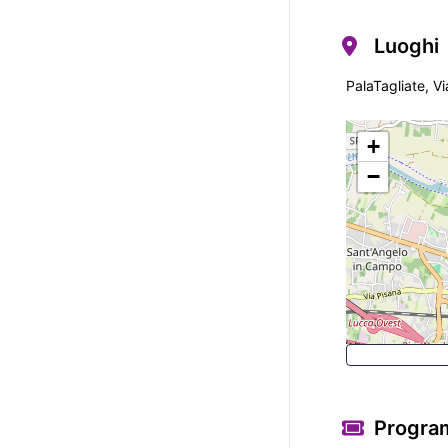
Luoghi
PalaTagliate, Vi
+
−
Program