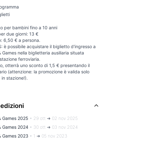
programma
lietti
to per bambini fino a 10 anni
r due giorni: 13 €
: 6,50 € a persona.
è possibile acquistare il biglietto d'ingresso a
ames nella biglietteria ausiliaria situata
 stazione ferroviaria.
eno, otterrà uno sconto di 1,5 € presentando il
iario (attenzione: la promozione è valida solo
a in stazione!).
 edizioni
& Games 2025
•
29 ott ➜ 02 nov 2025
& Games 2024
•
30 ott ➜ 03 nov 2024
& Games 2023
•
1 ➜ 05 nov 2023