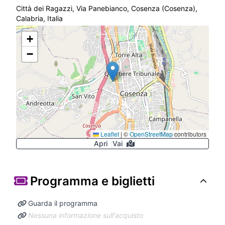
Città dei Ragazzi, Via Panebianco, Cosenza (Cosenza),
Calabria, Italia
+
−
Leaflet
|
©
OpenStreetMap
contributors
Apri
Vai
Programma e biglietti
Guarda il programma
Nessuna informazione sull'acquisto