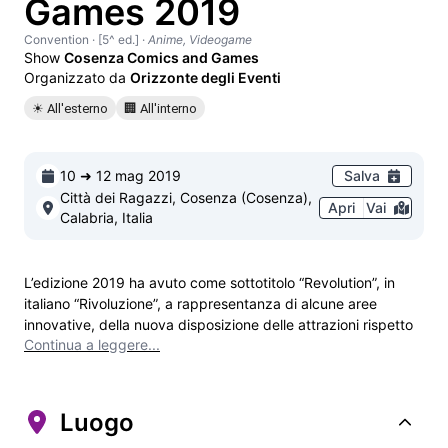
Games 2019
Convention
· [5^ ed.]
·
Anime, Videogame
Show
Cosenza Comics and Games
Organizzato da
Orizzonte degli Eventi
☀ All'esterno
🏢 All'interno
10 ➜ 12 mag 2019
Salva
Città dei Ragazzi, Cosenza (Cosenza),
Apri
Vai
Calabria, Italia
L’edizione 2019 ha avuto come sottotitolo “Revolution”, in 
italiano “Rivoluzione”, a rappresentanza di alcune aree 
innovative, della nuova disposizione delle attrazioni rispetto 
Continua a leggere...
alle edizioni precedenti e al coinvolgimento di un numero 
ancora maggiore di ospiti e figuranti.
Luogo