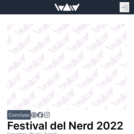
Concluso
Festival del Nerd 2022
Convention
· [6^ ed.]
·
Fumetti