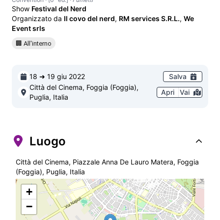
Show
Festival del Nerd
Organizzato da
Il covo del nerd
,
RM services S.R.L.
,
We
Event srls
🏢 All'interno
18 ➜ 19 giu 2022
Salva
Città del Cinema, Foggia (Foggia),
Apri
Vai
Puglia, Italia
Luogo
Città del Cinema, Piazzale Anna De Lauro Matera, Foggia
(Foggia), Puglia, Italia
+
−