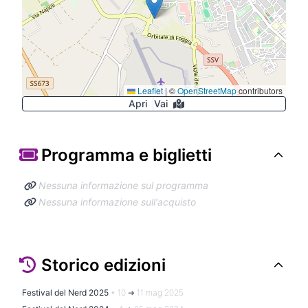
Leaflet
|
©
OpenStreetMap
contributors
Apri
Vai
Programma e biglietti
Nessuna informazione sul programma
Nessuna informazione sull'acquisto
Storico edizioni
Festival del Nerd 2025
•
10 ➜ 11 mag 2025