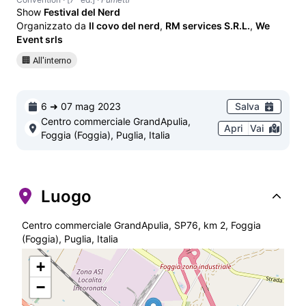
Show
Festival del Nerd
Organizzato da
Il covo del nerd
,
RM services S.R.L.
,
We
Event srls
🏢 All'interno
6 ➜ 07 mag 2023
Salva
Centro commerciale GrandApulia,
Apri
Vai
Foggia (Foggia), Puglia, Italia
Luogo
Centro commerciale GrandApulia, SP76, km 2, Foggia
(Foggia), Puglia, Italia
+
−