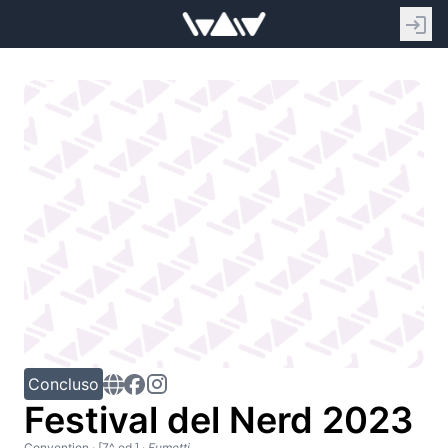
Concluso
Festival del Nerd 2023
Convention
· [7^ ed.]
·
Fumetti