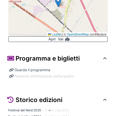
Leaflet
|
©
OpenStreetMap
contributors
Apri
Vai
Programma e biglietti
Guarda il programma
Nessuna informazione sull'acquisto
Storico edizioni
Festival del Nerd 2025
•
10 ➜ 11 mag 2025