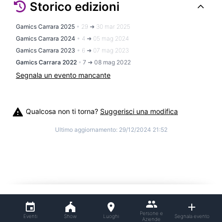
Storico edizioni
Gamics Carrara 2025
•
29 ➜ 30 mar 2025
Gamics Carrara 2024
•
4 ➜ 05 mag 2024
Gamics Carrara 2023
•
6 ➜ 07 mag 2023
Gamics Carrara 2022
•
7 ➜ 08 mag 2022
Segnala un evento mancante
Qualcosa non ti torna?
Suggerisci una modifica
Ultimo aggiornamento:
29/12/2024 21:52
©
2026
Cosplitaly - Cosplay Italia
|
info@cosplitaly.it
|
Termini e condizioni
Privacy Policy
Persone e
Eventi
Show
Luoghi
Segnala evento
Aziende