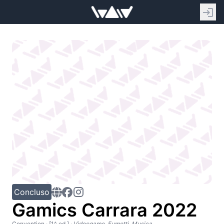
Concluso
Gamics Carrara 2022
Convention
· [1^ ed.]
·
Videogame, Fumetti, Musica