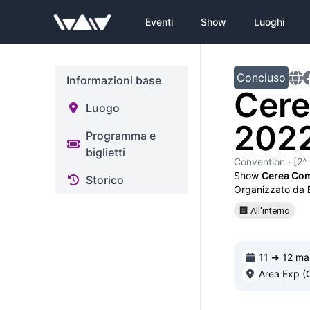
Eventi
Show
Luoghi
Concluso
Informazioni base
Cere
Luogo
202
Programma e
biglietti
Convention
· [2^
Show
Cerea Co
Storico
Organizzato da
🏢 All'interno
11 ➜ 12 ma
Area Exp (C