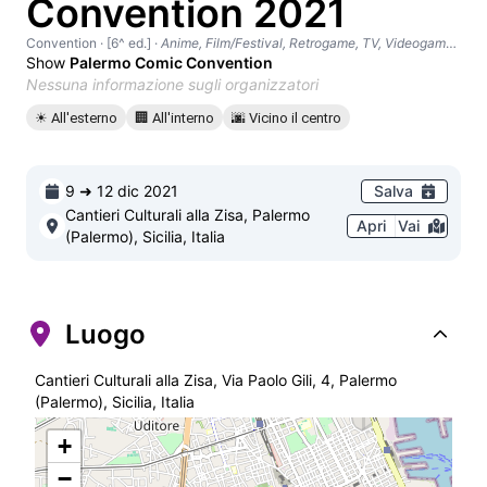
Convention 2021
Convention
· [6^ ed.]
·
Anime, Film/Festival, Retrogame, TV, Videogame, Adulti, Giochi da tavolo, GDR
Show
Palermo Comic Convention
Nessuna informazione sugli organizzatori
☀ All'esterno
🏢 All'interno
🌆 Vicino il centro
9 ➜ 12 dic 2021
Salva
Cantieri Culturali alla Zisa, Palermo
Apri
Vai
(Palermo), Sicilia, Italia
Luogo
Cantieri Culturali alla Zisa, Via Paolo Gili, 4, Palermo
(Palermo), Sicilia, Italia
+
−