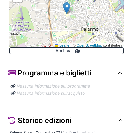
Leaflet
|
©
OpenStreetMap
contributors
Apri
Vai
Programma e biglietti
Nessuna informazione sul programma
Nessuna informazione sull'acquisto
Storico edizioni
Palermo Comic Convention 2024
•
12 ➜ 15 set 2024