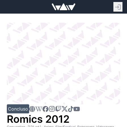
Concluso
Romics 2012
Convention
· [12^ ed.]
·
Anime, Film/Festival, Retrogame, Videogame, Giochi da tavolo, Fumetti