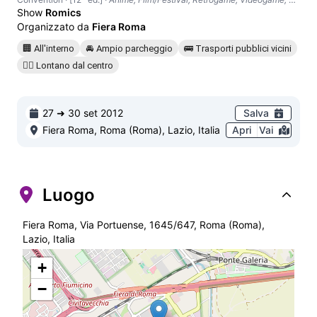
Show
Romics
Organizzato da
Fiera Roma
🏢 All'interno
🚘 Ampio parcheggio
🚌 Trasporti pubblici vicini
🚶‍♂️ Lontano dal centro
27 ➜ 30 set 2012
Salva
Fiera Roma, Roma (Roma), Lazio, Italia
Apri
Vai
Luogo
Fiera Roma, Via Portuense, 1645/647, Roma (Roma),
Lazio, Italia
+
−