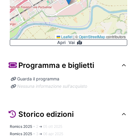
Leaflet
|
©
OpenStreetMap
contributors
Apri
Vai
Programma e biglietti
Guarda il programma
Nessuna informazione sull'acquisto
Storico edizioni
Romics 2025
•
2 ➜ 05 ott 2025
Romics 2025
•
3 ➜ 06 apr 2025